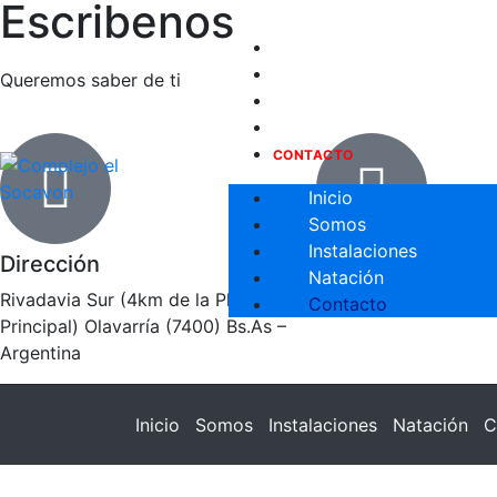
Escribenos
INICIO
SOMOS
Queremos saber de ti
INSTALACIONES
NATACIÓN
CONTACTO
Inicio
Somos
Instalaciones
Dirección
Telefono
Natación
Rivadavia Sur (4km de la Plaza
2284-531167
Contacto
Principal) Olavarría (7400) Bs.As –
Argentina
Inicio
Somos
Instalaciones
Natación
C