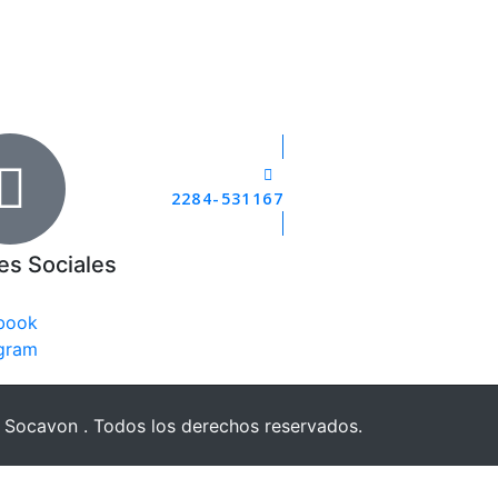
2284-531167
es Sociales
book
agram
Socavon . Todos los derechos reservados.