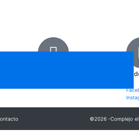
Email
Red
complejoelsocavon@gmail.com
Face
Inst
ontacto
©2026 -Complejo el 